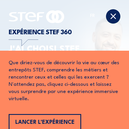
FR
EXPÉRIENCE STEF 360
J'AI CHOISI STEF
POURQUOI PAS VOUS ?
Que diriez-vous de découvrir la vie au cœur des
entrepôts STEF, comprendre les métiers et
On ne décide pas tous et toutes de
rejoindre
rencontrer ceux et celles qui les exercent ?
une entreprise
pour les mêmes raisons.
N'attendez pas, cliquez ci-dessous et laissez
Faisons connaissance
, nous sommes là pour
vous surprendre par une expérience immersive
vous aider à faire des
choix d’avenir
.
virtuelle.
LANCER L'EXPÉRIENCE