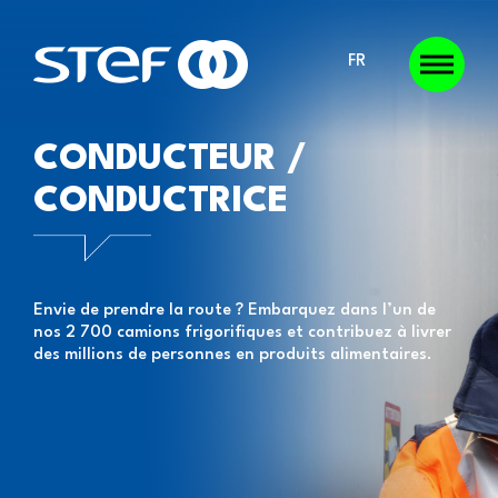
FR
CONDUCTEUR /
CONDUCTRICE
Envie de prendre la route ? Embarquez dans l’un de
nos 2 700 camions frigorifiques et contribuez à livrer
des millions de personnes en produits alimentaires.