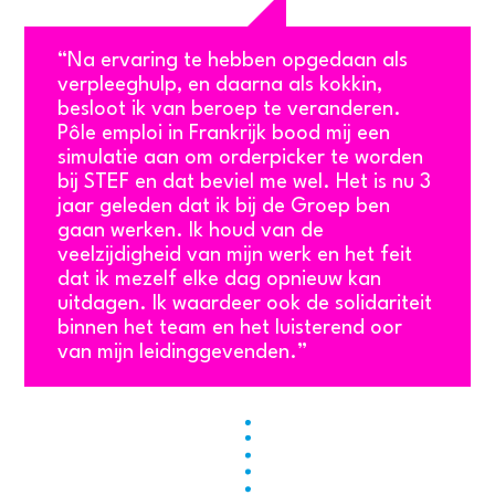
“Na ervaring te hebben opgedaan als
verpleeghulp, en daarna als kokkin,
besloot ik van beroep te veranderen.
Pôle emploi in Frankrijk bood mij een
simulatie aan om orderpicker te worden
bij STEF en dat beviel me wel. Het is nu 3
jaar geleden dat ik bij de Groep ben
gaan werken. Ik houd van de
veelzijdigheid van mijn werk en het feit
dat ik mezelf elke dag opnieuw kan
uitdagen. Ik waardeer ook de solidariteit
binnen het team en het luisterend oor
van mijn leidinggevenden.”